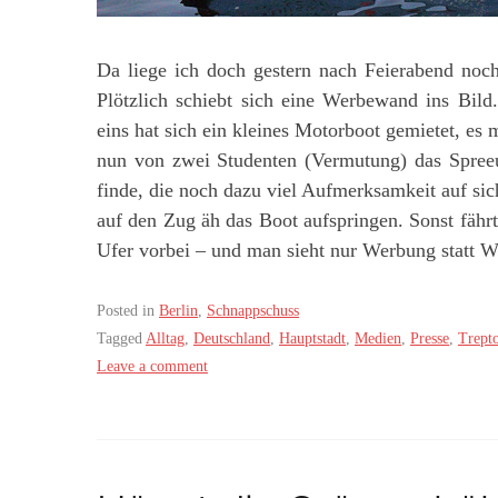
Da liege ich doch gestern nach Feierabend noc
Plötzlich schiebt sich eine Werbewand ins Bil
eins hat sich ein kleines Motorboot gemietet, es 
nun von zwei Studenten (Vermutung) das Spreeu
finde, die noch dazu viel Aufmerksamkeit auf sich 
auf den Zug äh das Boot aufspringen. Sonst fähr
Ufer vorbei – und man sieht nur Werbung statt W
Posted in
Berlin
,
Schnappschuss
Tagged
Alltag
,
Deutschland
,
Hauptstadt
,
Medien
,
Presse
,
Trept
Leave a comment