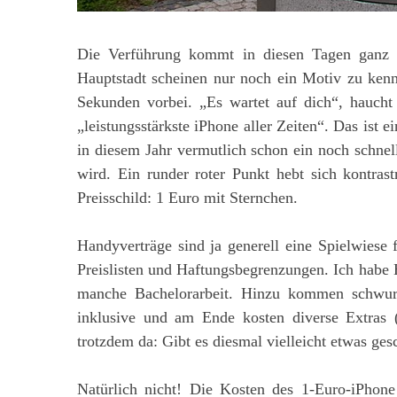
Die Verführung kommt in diesen Tagen ganz i
Hauptstadt scheinen nur noch ein Motiv zu kenn
Sekunden vorbei. „Es wartet auf dich“, hauch
„leistungsstärkste iPhone aller Zeiten“. Das ist e
in diesem Jahr vermutlich schon ein noch schnell
wird. Ein runder roter Punkt hebt sich kontra
Preisschild: 1 Euro mit Sternchen.
Handyverträge sind ja generell eine Spielwiese
Preislisten und Haftungsbegrenzungen. Ich habe 
manche Bachelorarbeit. Hinzu kommen schwurbe
inklusive und am Ende kosten diverse Extras 
trotzdem da: Gibt es diesmal vielleicht etwas ges
Natürlich nicht! Die Kosten des 1-Euro-iPhone