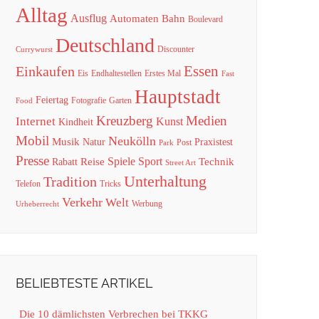
Alltag
Ausflug
Automaten
Bahn
Boulevard
Deutschland
Discounter
Currywurst
Essen
Einkaufen
Eis
Endhaltestellen
Erstes Mal
Fast
Hauptstadt
Feiertag
Fotografie
Garten
Food
Kreuzberg
Medien
Internet
Kunst
Kindheit
Mobil
Neukölln
Musik
Natur
Praxistest
Post
Park
Presse
Spiele
Sport
Reise
Technik
Rabatt
Street Art
Unterhaltung
Tradition
Telefon
Tricks
Verkehr
Welt
Werbung
Urheberrecht
BELIEBTESTE ARTIKEL
Die 10 dämlichsten Verbrechen bei TKKG