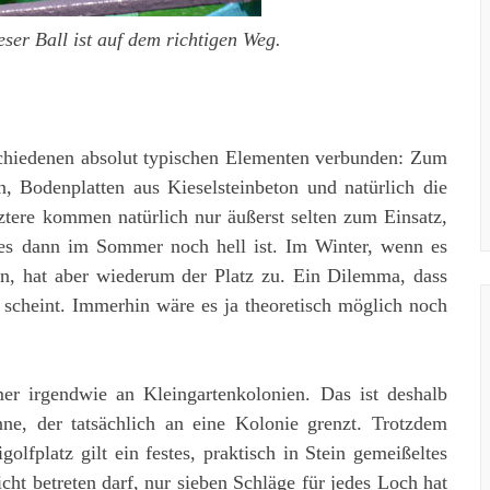
ser Ball ist auf dem richtigen Weg.
rschiedenen absolut typischen Elementen verbunden: Zum
n, Bodenplatten aus Kieselsteinbeton und natürlich die
tere kommen natürlich nur äußerst selten zum Einsatz,
es dann im Sommer noch hell ist. Im Winter, wenn es
, hat aber wiederum der Platz zu. Ein Dilemma, dass
 scheint. Immerhin wäre es ja theoretisch möglich noch
mer irgendwie an Kleingartenkolonien. Das ist deshalb
enne, der tatsächlich an eine Kolonie grenzt. Trotzdem
fplatz gilt ein festes, praktisch in Stein gemeißeltes
ht betreten darf, nur sieben Schläge für jedes Loch hat