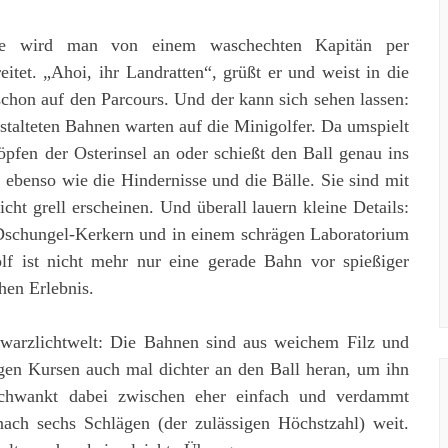
nge wird man von einem waschechten Kapitän per
eitet. „Ahoi, ihr Landratten“, grüßt er und weist in die
schon auf den Parcours. Und der kann sich sehen lassen:
stalteten Bahnen warten auf die Minigolfer. Da umspielt
pfen der Osterinsel an oder schießt den Ball genau ins
 ebenso wie die Hindernisse und die Bälle. Sie sind mit
cht grell erscheinen. Und überall lauern kleine Details:
 Dschungel-Kerkern und in einem schrägen Laboratorium
olf ist nicht mehr nur eine gerade Bahn vor spießiger
hen Erlebnis.
chwarzlichtwelt: Die Bahnen sind aus weichem Filz und
igen Kursen auch mal dichter an den Ball heran, um ihn
 schwankt dabei zwischen eher einfach und verdammt
nach sechs Schlägen (der zulässigen Höchstzahl) weit.