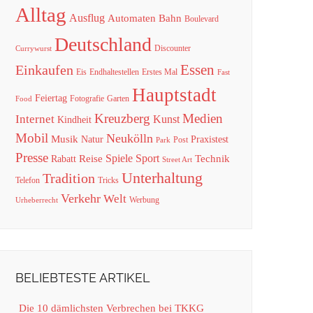
Alltag
Ausflug
Automaten
Bahn
Boulevard
Deutschland
Discounter
Currywurst
Essen
Einkaufen
Eis
Endhaltestellen
Erstes Mal
Fast
Hauptstadt
Feiertag
Fotografie
Garten
Food
Kreuzberg
Medien
Internet
Kunst
Kindheit
Mobil
Neukölln
Musik
Natur
Praxistest
Post
Park
Presse
Spiele
Sport
Reise
Technik
Rabatt
Street Art
Unterhaltung
Tradition
Telefon
Tricks
Verkehr
Welt
Werbung
Urheberrecht
BELIEBTESTE ARTIKEL
Die 10 dämlichsten Verbrechen bei TKKG