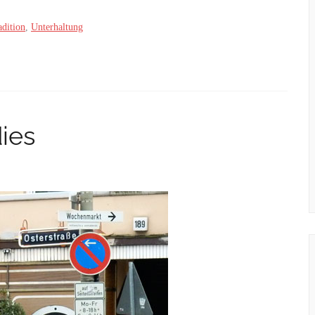
adition
,
Unterhaltung
ies