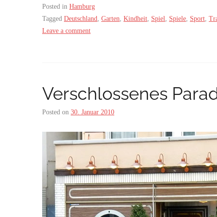
Posted in
Hamburg
Tagged
Deutschland
,
Garten
,
Kindheit
,
Spiel
,
Spiele
,
Sport
,
Tr
Leave a comment
Verschlossenes Parad
Posted on
30. Januar 2010