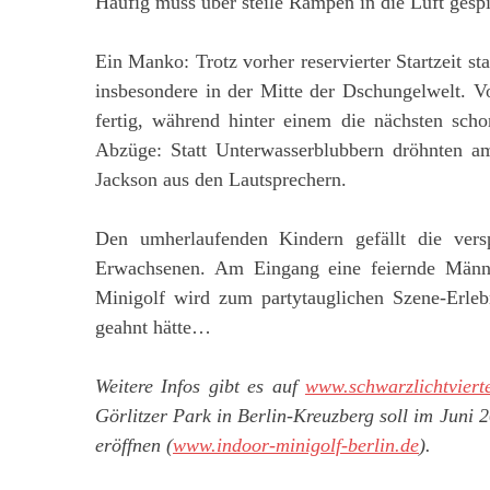
Häufig muss über steile Rampen in die Luft gespi
Ein Manko: Trotz vorher reservierter Startzeit s
insbesondere in der Mitte der Dschungelwelt. V
fertig, während hinter einem die nächsten sch
Abzüge: Statt Unterwasserblubbern dröhnten a
Jackson aus den Lautsprechern.
Den umherlaufenden Kindern gefällt die versp
Erwachsenen. Am Eingang eine feiernde Männer
Minigolf wird zum partytauglichen Szene-Erleb
geahnt hätte…
Weitere Infos gibt es auf
www.schwarzlichtvierte
Görlitzer Park in Berlin-Kreuzberg soll im Juni 
eröffnen (
www.indoor-minigolf-berlin.de
).