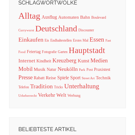
SCHLAGWORTWOLKE
Alltag
Ausflug
Automaten
Bahn
Boulevard
Deutschland
Discounter
Currywurst
Essen
Einkaufen
Eis
Endhaltestellen
Erstes Mal
Fast
Hauptstadt
Feiertag
Fotografie
Garten
Food
Kreuzberg
Medien
Internet
Kunst
Kindheit
Mobil
Neukölln
Musik
Natur
Praxistest
Post
Park
Presse
Spiele
Sport
Reise
Technik
Rabatt
Street Art
Unterhaltung
Tradition
Telefon
Tricks
Verkehr
Welt
Werbung
Urheberrecht
BELIEBTESTE ARTIKEL