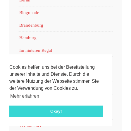
Berlin
Blogonade
Brandenburg
Hamburg
Im hinteren Regal
Jugendsünden
Cookies helfen uns bei der Bereitstellung
unserer Inhalte und Dienste. Durch die
Plakatkritik
weitere Nutzung der Webseite stimmen Sie
Schnappschuss
der Verwendung von Cookies zu.
Mehr erfahren
Skurrile Produkte
Okay!
Unterwegs
Verbraucher