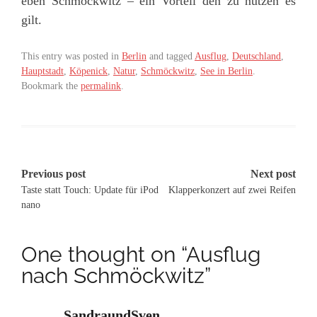
eben Schmöckwitz – ein Vorteil den zu nutzen es
gilt.
This entry was posted in
Berlin
and tagged
Ausflug
,
Deutschland
,
Hauptstadt
,
Köpenick
,
Natur
,
Schmöckwitz
,
See in Berlin
.
Bookmark the
permalink
.
Post
Previous post
Next post
Taste statt Touch: Update für iPod
Klapperkonzert auf zwei Reifen
navigation
nano
One thought on “
Ausflug
nach Schmöckwitz
”
SandraundSven