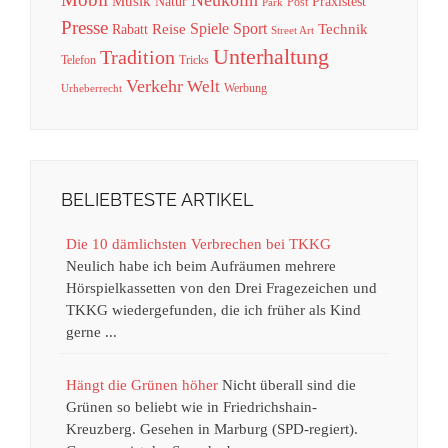
Neukölln
Musik
Natur
Praxistest
Post
Park
Presse
Spiele
Sport
Reise
Technik
Rabatt
Street Art
Unterhaltung
Tradition
Telefon
Tricks
Verkehr
Welt
Werbung
Urheberrecht
BELIEBTESTE ARTIKEL
Die 10 dämlichsten Verbrechen bei TKKG
Neulich habe ich beim Aufräumen mehrere
Hörspielkassetten von den Drei Fragezeichen und
TKKG wiedergefunden, die ich früher als Kind
gerne ...
Hängt die Grünen höher
Nicht überall sind die
Grünen so beliebt wie in Friedrichshain-
Kreuzberg. Gesehen in Marburg (SPD-regiert).