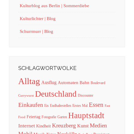
Kulturblog aus Berlin | Sommerdiebe
Kulturlichter | Blog
Schurrmurr | Blog
SCHLAGWORTWOLKE
Alltag
Ausflug
Automaten
Bahn
Boulevard
Deutschland
Discounter
Currywurst
Essen
Einkaufen
Eis
Endhaltestellen
Erstes Mal
Fast
Hauptstadt
Feiertag
Fotografie
Garten
Food
Kreuzberg
Medien
Internet
Kunst
Kindheit
Mobil