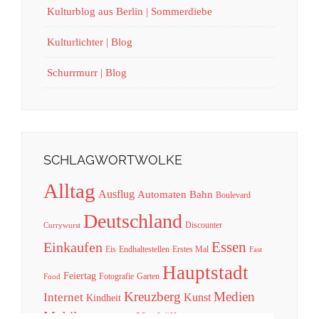
Kulturblog aus Berlin | Sommerdiebe
Kulturlichter | Blog
Schurrmurr | Blog
SCHLAGWORTWOLKE
Alltag
Ausflug
Automaten
Bahn
Boulevard
Deutschland
Discounter
Currywurst
Essen
Einkaufen
Eis
Endhaltestellen
Erstes Mal
Fast
Hauptstadt
Feiertag
Fotografie
Garten
Food
Kreuzberg
Medien
Internet
Kunst
Kindheit
Mobil
Neukölln
Musik
Natur
Praxistest
Post
Park