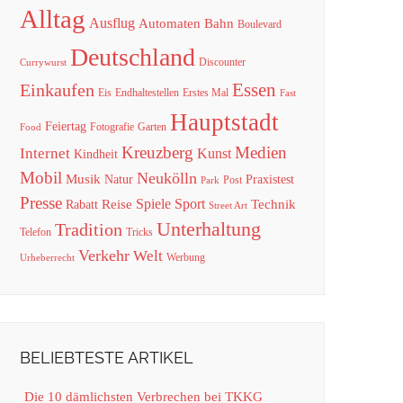
Alltag
Ausflug
Automaten
Bahn
Boulevard
Deutschland
Discounter
Currywurst
Essen
Einkaufen
Eis
Endhaltestellen
Erstes Mal
Fast
Hauptstadt
Feiertag
Fotografie
Garten
Food
Kreuzberg
Medien
Internet
Kunst
Kindheit
Mobil
Neukölln
Musik
Natur
Praxistest
Post
Park
Presse
Spiele
Sport
Reise
Technik
Rabatt
Street Art
Unterhaltung
Tradition
Telefon
Tricks
Verkehr
Welt
Werbung
Urheberrecht
BELIEBTESTE ARTIKEL
Die 10 dämlichsten Verbrechen bei TKKG