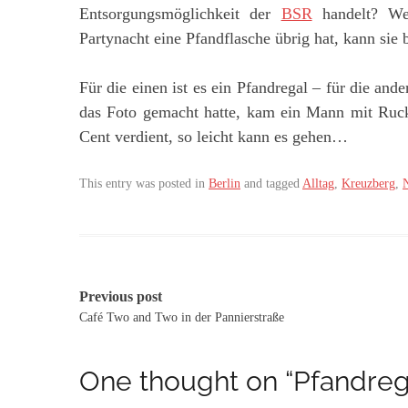
Entsorgungsmöglichkeit der
BSR
handelt? Wer
Partynacht eine Pfandflasche übrig hat, kann sie
Für die einen ist es ein Pfandregal – für die a
das Foto gemacht hatte, kam ein Mann mit Ruck
Cent verdient, so leicht kann es gehen…
This entry was posted in
Berlin
and tagged
Alltag
,
Kreuzberg
,
Post
Previous post
Café Two and Two in der Pannierstraße
navigation
One thought on “
Pfandre