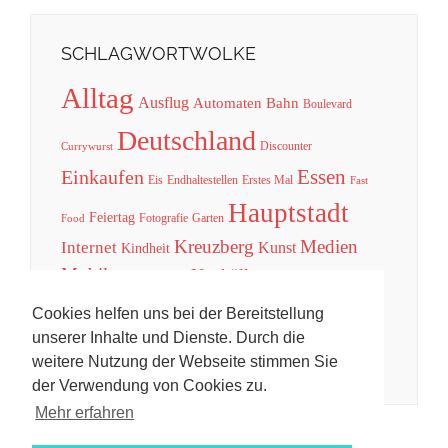
SCHLAGWORTWOLKE
Alltag
Ausflug
Automaten
Bahn
Boulevard
Deutschland
Discounter
Currywurst
Essen
Einkaufen
Eis
Endhaltestellen
Erstes Mal
Fast
Hauptstadt
Feiertag
Fotografie
Garten
Food
Kreuzberg
Medien
Internet
Kunst
Kindheit
Mobil
Neukölln
Musik
Natur
Praxistest
Post
Park
Presse
Spiele
Sport
Reise
Technik
Rabatt
Street Art
Cookies helfen uns bei der Bereitstellung
Unterhaltung
Tradition
Telefon
Tricks
unserer Inhalte und Dienste. Durch die
Verkehr
Welt
weitere Nutzung der Webseite stimmen Sie
Werbung
Urheberrecht
der Verwendung von Cookies zu.
Mehr erfahren