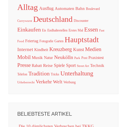
Alltag
Ausflug
Automaten
Bahn
Boulevard
Deutschland
Discounter
Currywurst
Essen
Einkaufen
Eis
Endhaltestellen
Erstes Mal
Fast
Hauptstadt
Feiertag
Fotografie
Garten
Food
Kreuzberg
Medien
Internet
Kunst
Kindheit
Mobil
Neukölln
Musik
Natur
Praxistest
Post
Park
Presse
Spiele
Sport
Reise
Technik
Rabatt
Street Art
Unterhaltung
Tradition
Telefon
Tricks
Verkehr
Welt
Werbung
Urheberrecht
BELIEBTESTE ARTIKEL
Die 10 dämlichsten Verbrechen bei TKKG