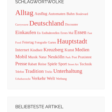
SCHLAGWORTWOLKE
Alltag
Ausflug
Automaten
Bahn
Boulevard
Deutschland
Discounter
Currywurst
Essen
Einkaufen
Eis
Endhaltestellen
Erstes Mal
Fast
Hauptstadt
Feiertag
Fotografie
Garten
Food
Kreuzberg
Medien
Internet
Kunst
Kindheit
Mobil
Neukölln
Musik
Natur
Praxistest
Post
Park
Presse
Spiele
Sport
Reise
Technik
Rabatt
Street Art
Unterhaltung
Tradition
Telefon
Tricks
Verkehr
Welt
Werbung
Urheberrecht
BELIEBTESTE ARTIKEL