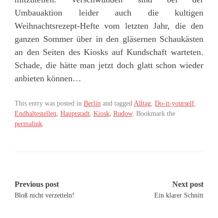
Umbauaktion leider auch die kultigen
Weihnachtsrezept-Hefte vom letzten Jahr, die den
ganzen Sommer über in den gläsernen Schaukästen
an den Seiten des Kiosks auf Kundschaft warteten.
Schade, die hätte man jetzt doch glatt schon wieder
anbieten können…
This entry was posted in
Berlin
and tagged
Alltag
,
Do-it-yourself
,
Endhaltestellen
,
Hauptstadt
,
Kiosk
,
Rudow
. Bookmark the
permalink
.
Post
Previous post
Next post
Bloß nicht verzetteln!
Ein klarer Schnitt
navigation