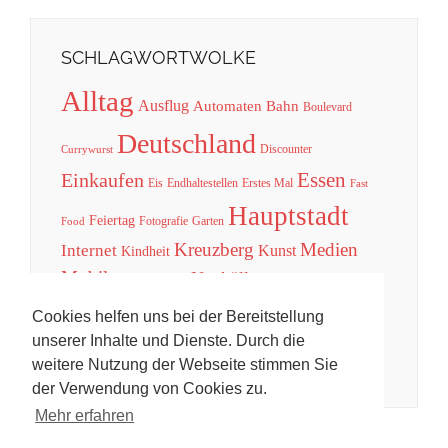
SCHLAGWORTWOLKE
Alltag
Ausflug
Automaten
Bahn
Boulevard
Deutschland
Discounter
Currywurst
Essen
Einkaufen
Eis
Endhaltestellen
Erstes Mal
Fast
Hauptstadt
Feiertag
Fotografie
Garten
Food
Kreuzberg
Medien
Internet
Kunst
Kindheit
Mobil
Neukölln
Musik
Natur
Praxistest
Post
Park
Presse
Spiele
Sport
Reise
Technik
Rabatt
Street Art
Cookies helfen uns bei der Bereitstellung
Unterhaltung
Tradition
Telefon
Tricks
unserer Inhalte und Dienste. Durch die
Verkehr
Welt
weitere Nutzung der Webseite stimmen Sie
Werbung
Urheberrecht
der Verwendung von Cookies zu.
Mehr erfahren